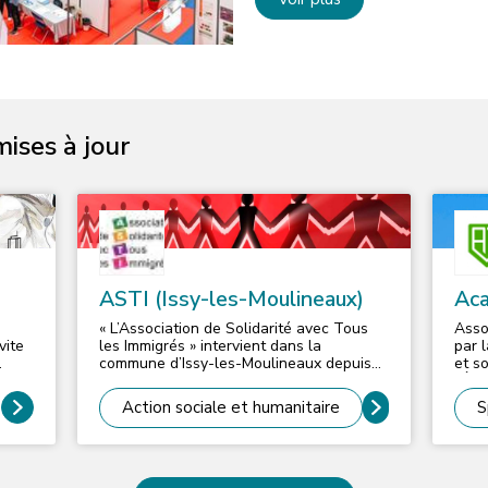
mises à jour
ASTI (Issy-les-Moulineaux)
Ac
« L’Association de Solidarité avec Tous
Asso
vite
les Immigrés » intervient dans la
par 
commune d’Issy-les-Moulineaux depuis
et s
plus de 50 ans auprès des familles
l’Éd
issues de l’immigration et plus récemment
Diom
Action sociale et humanitaire
S
ons
des primo-arrivants. Souvent en situation
garç
d’isolement, ces familles peuvent à
trave
travers les actions développées par
éduc
selon
l’ASTI trouver différents moyens de
offre
:
s’intégrer dans leur société d’accueil.
prat