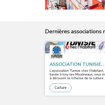
Dernières associations 
ASSOCIATION TUNISIE
CHEZ L'HABITANT
L’association Tunisie chez l’habitant,
basée à Issy-les-Moulineaux, vous in
à découvrir la richesse de la culture
tunisienne à travers des ateliers
artistiques culturels. A partir de du
Culture
samedi 24 janvier 2026 nous propos
des ateliers culturels Information :
Lancement des ateliers culturels en
2026. Heure : selon l'atelier Durée : 
l'atelier Matériel : selon l'atelier Tarif 