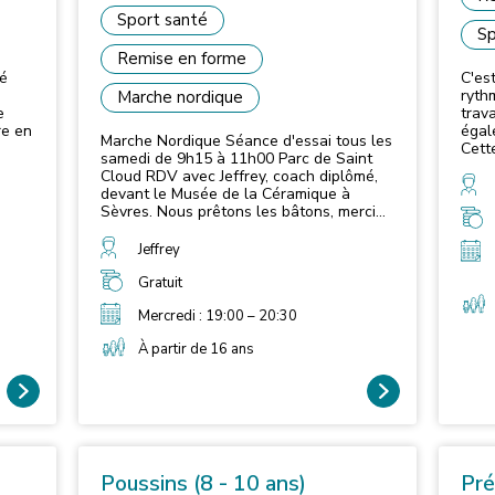
Sport santé
Sp
Remise en forme
té
C'es
ryth
Marche nordique
e
trava
re en
égal
Marche Nordique Séance d'essai tous les
Cett
samedi de 9h15 à 11h00 Parc de Saint
-
des 
Cloud RDV avec Jeffrey, coach diplômé,
: une
devant le Musée de la Céramique à
Sèvres. Nous prêtons les bâtons, merci
n et
de vous inscrire sur le lien ci-dessous
Jeffrey
Gratuit
ion
Mercredi : 19:00 – 20:30
in
À partir de 16 ans
n du
Poussins (8 - 10 ans)
Pré