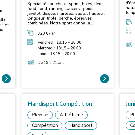
d'ép
Spécialités au choix : sprint, haies, demi-
natu
fond, fond, running, lancers : poids,
i
temp
javelot, disque, marteau, sauts : hauteur,
activ
longueur, triple, perche, épreuves
lle
gran
combinées. Notre sport donne la
forc
possibilité de s'exprimer au travers
au et
habi
d'épreuves très diverses. Pratiquées en
gest
nature ou sur un stade, les
vez
gest
entrainements sont ciblés en fonction de
Vendredi : 18:15 – 20:00
la p
ou des spécialités choisies. vitesse,
Mercredi : 18:15 – 20:00
sera
endurance, force, souplesse, coordination
Lundi : 18:15 – 20:00
et habileté. Loisir ou pôle compétition
De 19 à 21 ans
Handisport Compétition
Jun
Plein air
Athlétisme
Pl
Compétition
Handisport
Co