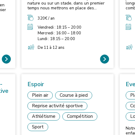
nature ou sur un stade, dans un premier
long
 en
temps nous mettrons en place des
comb
mier
activités multiformes sollicitant toutes les
poss
grandes fonctions : vitesse, endurance,
d'ép
320€ / an
s les
force, souplesse, coordination et
natu
ce,
habiletés. Les jeunes apprennent des
entr
Vendredi : 18:15 – 20:00
gestes fondamentaux mais aussi des
ou de
Mercredi : 16:00 – 18:00
s
gestes de la vie courante, c'est pourquoi
endu
Lundi : 18:15 – 20:00
la première approche de l'athlétisme ne
et ha
quoi
sera pas technique mais ludique.
De 11 à 12 ans
 ne
-
Espoir
Eve
tive
Plein air
Course à pied
Pl
Reprise activité sportive
Co
Athlétisme
Compétition
Lo
Sport
Notr
enfa