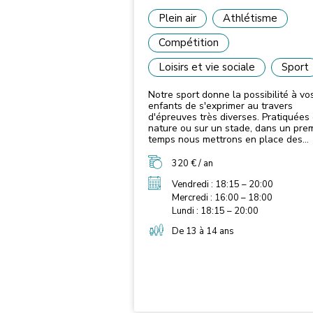
Plein air
Athlétisme
Compétition
Loisirs et vie sociale
Sport
Notre sport donne la possibilité à vo
enfants de s'exprimer au travers
d'épreuves très diverses. Pratiquées
nature ou sur un stade, dans un pre
temps nous mettrons en place des
activités multiformes sollicitant toute
grandes fonctions : vitesse, enduran
320 € / an
force, souplesse, coordination et
habiletés. Les jeunes apprennent de
Vendredi : 18:15 – 20:00
gestes fondamentaux mais aussi des
Mercredi : 16:00 – 18:00
gestes de la vie courante, c'est pour
Lundi : 18:15 – 20:00
la première approche de l'athlétisme
sera pas technique mais ludique.
De 13 à 14 ans