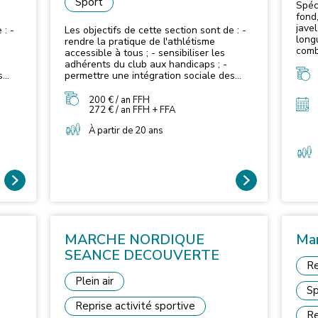
Sport
Spéci
fond, fo
javel
 : -
Les objectifs de cette section sont de : -
long
rendre la pratique de l'athlétisme
comb
accessible à tous ; - sensibiliser les
poss
adhérents du club aux handicaps ; -
d'ép
s
permettre une intégration sociale des
natu
pratiquants handisport dans les
entr
e
différents groupes selon leur désir de
200 € / an FFH
ou de
spécialité. Les jours et horaires
272 € / an FFH + FFA
endu
des
d'entraînements varient en fonction des
et ha
À partir de 20 ans
spécialités.
MARCHE NORDIQUE
Mar
SEANCE DECOUVERTE
Re
Plein air
Sp
Reprise activité sportive
Re