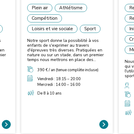
Plein air
Athlétisme
Re
Compétition
Re
Loisirs et vie sociale
Sport
In
Cr
s
Notre sport donne la possibilité à vos
enfants de s'exprimer au travers
Mu
 en
d'épreuves très diverses. Pratiquées en
mier
nature ou sur un stade, dans un premier
temps nous mettrons en place des
Nous
s les
activités multiformes sollicitant toutes les
qui 
ce,
grandes fonctions : vitesse, endurance,
390 € / an (tenue complète incluse)
l'uti
force, souplesse, coordination et
sport
s
habiletés. Les jeunes apprennent des
Vendredi : 18:15 – 20:00
gestes fondamentaux mais aussi des
Mercredi : 14:00 – 16:00
quoi
gestes de la vie courante, c'est pourquoi
 ne
la première approche de l'athlétisme ne
De 8 à 10 ans
sera pas technique mais ludique.