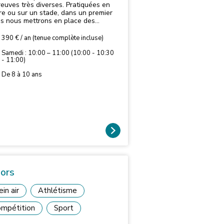
reuves très diverses. Pratiquées en
re ou sur un stade, dans un premier
s nous mettrons en place des
ités multiformes sollicitant toutes les
des fonctions : vitesse, endurance,
390 € / an (tenue complète incluse)
e, souplesse, coordination et
letés. Les jeunes apprennent des
Samedi : 10:00 – 11:00 (10:00 - 10:30
- 11:00)
es fondamentaux mais aussi des
es de la vie courante, c'est pourquoi
De 8 à 10 ans
remière approche de l'athlétisme ne
 pas technique mais ludique.
iors
ein air
Athlétisme
mpétition
Sport