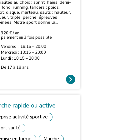
alités au choix : sprint, haies, demi-
nd, running, lancers : poids,
ot, disque, marteau, sauts : hauteur,
ueur, triple, perche, épreuves
inées. Notre sport donne la
ibilité de s'exprimer au travers
reuves très diverses. Pratiquées en
320 € / an
re ou sur un stade, les
paiement en 3 fois possible,
ainements sont ciblés en fonction de
Vendredi : 18:15 – 20:00
s spécialités choisies. vitesse,
rance, force, souplesse, coordination
Mercredi : 18:15 – 20:00
bileté. Loisir ou pôle compétition
Lundi : 18:15 – 20:00
De 17 à 18 ans
che rapide ou active
prise activité sportive
ort santé
mise en forme
Marche