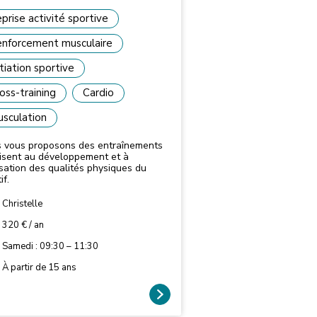
prise activité sportive
nforcement musculaire
itiation sportive
oss-training
Cardio
sculation
 vous proposons des entraînements
visent au développement et à
lisation des qualités physiques du
if.
Christelle
320 € / an
Samedi : 09:30 – 11:30
À partir de 15 ans