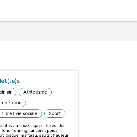
et(te)s
ein air
Athlétisme
mpétition
isirs et vie sociale
Sport
alités au choix : sprint, haies, demi-
nd, running, lancers : poids,
ot, disque, marteau, sauts : hauteur,