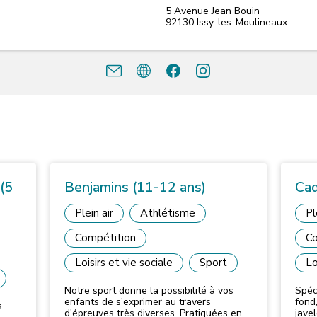
5 Avenue Jean Bouin
92130
Issy-les-Moulineaux
 (5
Benjamins (11-12 ans)
Cad
Plein air
Athlétisme
Pl
Compétition
Co
Loisirs et vie sociale
Sport
Lo
Notre sport donne la possibilité à vos
Spéci
enfants de s'exprimer au travers
fond, fo
s
d'épreuves très diverses. Pratiquées en
javel