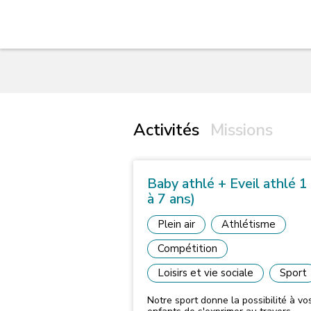
Activités
Missions
Baby athlé + Eveil athlé 1
à 7 ans)
Plein air
Athlétisme
Compétition
Loisirs et vie sociale
Sport
Notre sport donne la possibilité à vo