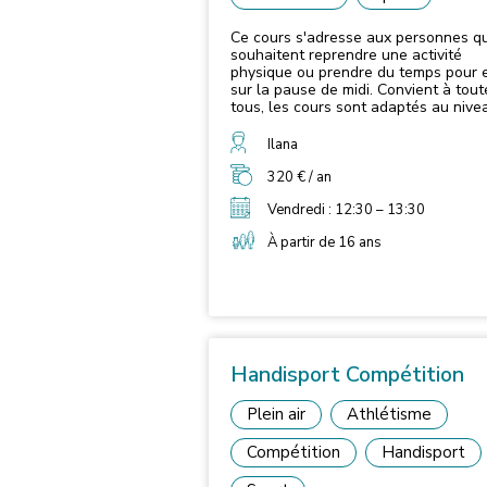
Ce cours s'adresse aux personnes qu
souhaitent reprendre une activité
physique ou prendre du temps pour e
sur la pause de midi. Convient à toutes et
tous, les cours sont adaptés au nive
au besoin de chacun Cours encadré par
une entraineure diplômée APA Inscri
Ilana
pour une séance d'essai sur ce mail :
aviaclub1@gmail.com
320 € / an
Vendredi : 12:30 – 13:30
À partir de 16 ans
Handisport Compétition
Plein air
Athlétisme
Compétition
Handisport