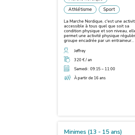
Athlétisme
Sport
La Marche Nordique, c'est une activi
accessible à tous quel que soit sa
condition physique et son niveau, ell
permet une activité physique réguliè
groupe encadrée par un entraineur
diplômé. La Marche Nordique permet : 
d'améliorer vos capacités physiques 
Jeffrey
augmentation de l'endurance, un
renforcement musculaire, coordinatio
320 € / an
équilibre ; - Augmenter votre capital
Samedi : 09:15 – 11:00
santé : amélioration des capacités
cardio-respiratoires, renforcement
À partir de 16 ans
osseux ; - Affiner votre silhouette :
dépense énergétique accrue, diminut
de la masse grasse ; - Prendre du temps
pour vous, activité de détente en ple
air, convivialité et évasion, diminutio
stress.
Minimes (13 - 15 ans)