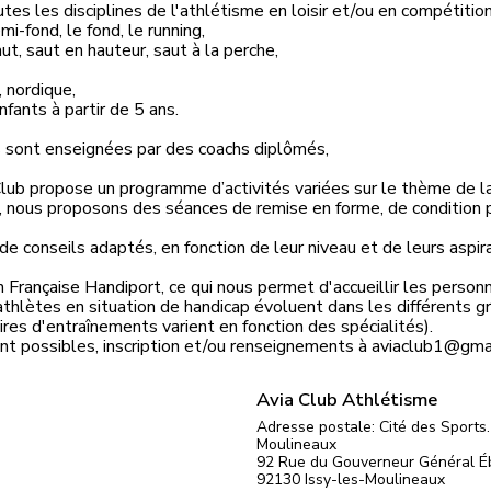
es les disciplines de l'athlétisme en loisir et/ou en compétition
emi-fond, le fond, le running,
aut, saut en hauteur, saut à la perche,
, nordique,
fants à partir de 5 ans.
és sont enseignées par des coachs diplômés,
Club propose un programme d’activités variées sur le thème de la
me, nous proposons des séances de remise en forme, de condition
 de conseils adaptés, en fonction de leur niveau et de leurs aspir
on Française Handiport, ce qui nous permet d'accueillir les person
athlètes en situation de handicap évoluent dans les différents g
aires d'entraînements varient en fonction des spécialités).
t possibles, inscription et/ou renseignements à aviaclub1@gma
Avia Club Athlétisme
Adresse postale: Cité des Sports
Moulineaux
92 Rue du Gouverneur Général 
92130
Issy-les-Moulineaux