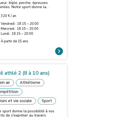
ueur, triple, perche, épreuves
inées. Notre sport donne la
ibilité de s'exprimer au travers
reuves très diverses. Pratiquées en
320 € / an
re ou sur un stade, les
ainements sont ciblés en fonction de
Vendredi : 18:15 – 20:00
s spécialités choisies. vitesse,
Mercredi : 18:15 – 20:00
rance, force, souplesse, coordination
Lundi : 18:15 – 20:00
bileté. Loisir ou pôle compétition
À partir de 15 ans
il athlé 2 (8 à 10 ans)
ein air
Athlétisme
mpétition
isirs et vie sociale
Sport
e sport donne la possibilité à vos
nts de s'exprimer au travers