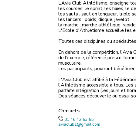
L’Avia Club Athlétisme, enseigne tout
les courses, le sprint, les haies, le d
les sauts : saut en longueur, triple s
les lancers : poids, disque, javelot,
la marche : marche athlétique, rapide
L'Ecole d'Athlétisme accueille les en
Toutes ces disciplines ou spécialit
En dehors de la compétition, l'Avia 
de l’exercice, référencé prescri-for
musculaire.
Les participants, pourront bénéficier
L'Avia Club est affilié à la Fédérati
l'Athlétisme accessible à tous. Les 
parfaite intégration (les jours et hor
Des séances découverte ou essai son
Contacts
01 46 42 53 55
aviaclub1@gmail.com