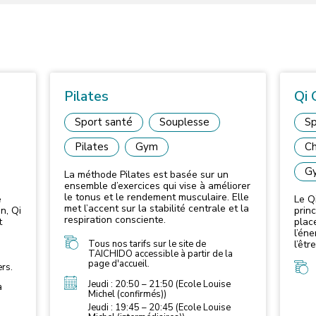
Pilates
Qi
Sport santé
Souplesse
Sp
Pilates
Gym
Ch
G
La méthode Pilates est basée sur un
ensemble d’exercices qui vise à améliorer
le tonus et le rendement musculaire. Elle
e
Le Q
met l’accent sur la stabilité centrale et la
n, Qi
prin
respiration consciente.
t
plac
l’éne
Tous nos tarifs sur le site de
l’êtr
TAICHIDO accessible à partir de la
d’ex
page d'accueil.
ment
ers.
Jeudi : 20:50 – 21:50 (Ecole Louise
a
Michel (confirmés))
Jeudi : 19:45 – 20:45 (Ecole Louise