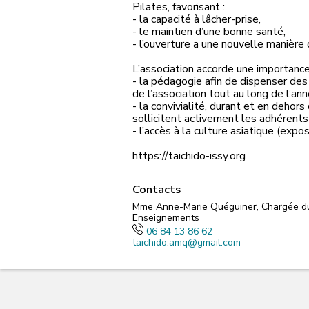
Pilates, favorisant :
- la capacité à lâcher-prise,
- le maintien d’une bonne santé,
- l’ouverture a une nouvelle manière 
L’association accorde une importance 
- la pédagogie afin de dispenser des
de l’association tout au long de l’ann
- la convivialité, durant et en dehor
sollicitent activement les adhérent
- l’accès à la culture asiatique (expo
https://taichido-issy.org
Contacts
Mme Anne-Marie Quéguiner, Chargée du
Enseignements
06 84 13 86 62
taichido.amq@gmail.com