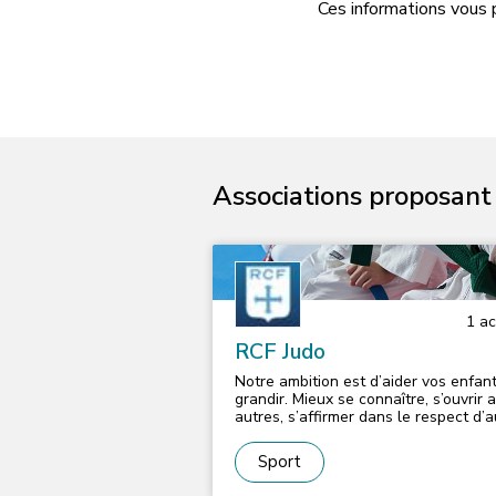
Ces informations vous 
Associations proposant d
1
act
RCF Judo
Notre ambition est d’aider vos enfan
grandir. Mieux se connaître, s’ouvrir 
autres, s’affirmer dans le respect d’au
ce travail sur soi, pour progresser, e
fait l’itinéraire de toute une vie. Il pe
Sport
débuter dès le plus jeune âge (4 ans
pour peu que la pédagogie utilisée s