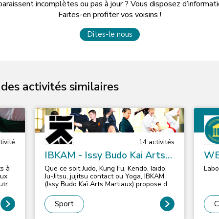
paraissent incomplètes ou pas à jour ? Vous disposez d’informa
Faites-en profiter vos voisins !
Dites-le nous
es activités similaires
ivité
14
activité
s
IBKAM - Issy Budo Kai Arts
WE
Martiaux (Judo, Jujitsu, Jujitsu
ts à
Que ce soit Judo, Kung Fu, Kendo, Iaïdo,
Labo
contact,Kendo, Iaido, Kung Fu
aux
Ju-Jitsu, jujitsu contact ou Yoga, IBKAM
trui,
(Issy Budo Kaï Arts Martiaux) propose des
et Yoga)
st en
activités liées aux arts martiaux pour
ut
débutants et confirmés. Au-delà du sport
Sport
C
)
de combat en lui-même, l'Art Martial
oit
apporte depuis la nuit des temps