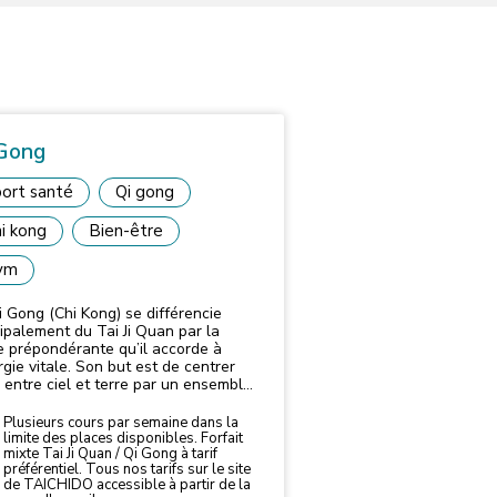
 Gong
ort santé
Qi gong
i kong
Bien-être
ym
i Gong (Chi Kong) se différencie
cipalement du Tai Ji Quan par la
e prépondérante qu’il accorde à
rgie vitale. Son but est de centrer
e entre ciel et terre par un ensemble
ercices corporels et de visualisations
ales.
Plusieurs cours par semaine dans la
limite des places disponibles. Forfait
mixte Tai Ji Quan / Qi Gong à tarif
préférentiel. Tous nos tarifs sur le site
de TAICHIDO accessible à partir de la