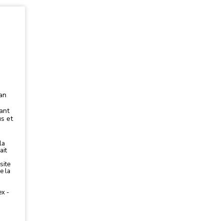
uan
ant
s et
la
ait
site
e la
ex -