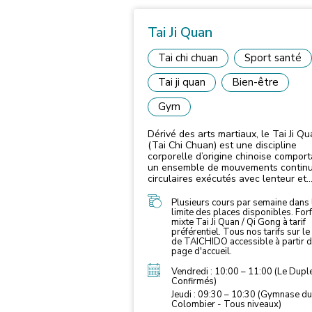
Tai Ji Quan
Tai chi chuan
Sport santé
Tai ji quan
Bien-être
Gym
Dérivé des arts martiaux, le Tai Ji Q
(Tai Chi Chuan) est une discipline
corporelle d’origine chinoise comport
un ensemble de mouvements continu
circulaires exécutés avec lenteur et
précision dans un ordre préétabli.
Plusieurs cours par semaine dans 
limite des places disponibles. Forf
mixte Tai Ji Quan / Qi Gong à tarif
préférentiel. Tous nos tarifs sur le 
de TAICHIDO accessible à partir d
page d'accueil.
Vendredi : 10:00 – 11:00 (Le Dupl
Confirmés)
Jeudi : 09:30 – 10:30 (Gymnase du
Colombier - Tous niveaux)