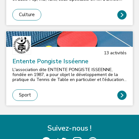
Pour les adultes : fit tonic, cardio-fit salsa, lia, step,
abdos fessiers. Cours d’essai gratuit.
Culture
13
activité
s
Entente Pongiste Isséenne
L'association dite ENTENTE PONGISTE ISSEENNE,
fondée en 1987, a pour objet le développement de la
pratique du Tennis de Table en particulier et l'éducation
physique en général.""
Sport
Suivez-nous !