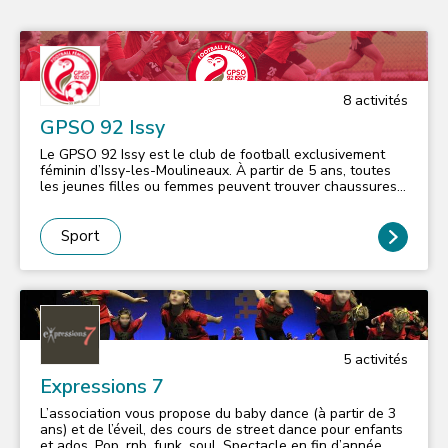
8
activité
s
GPSO 92 Issy
Le GPSO 92 Issy est le club de football exclusivement
féminin d’Issy-les-Moulineaux. À partir de 5 ans, toutes
les jeunes filles ou femmes peuvent trouver chaussures
à leur pied dans notre club. Actuellement, nous
comptons 250 licenciées reparties dans 9 catégories : -
Équipe professionnelle (évoluant en D2) - Équipe réserve
Sport
(évoluant en Régional 1 de la Ligue de Paris Ile-de-
France) - Foot Loisir Seniors - U19F National - U18F
Régional 3 - U15F - U13F - U11F - École de Foot
(labellisée « 0r » par la Fédération Française de Football
depuis 2016) Le Club dispose de divers équipements mis
à disposition par la ville d’Issy-les-Moulineaux comme la
Cité des Sports, le stade Gabriel Voisin et le stade de l’Ile
5
activité
s
Billancourt.
Expressions 7
L’association vous propose du baby dance (à partir de 3
ans) et de l’éveil, des cours de street dance pour enfants
et ados. Pop, rnb, funk, soul. Spectacle en fin d’année.