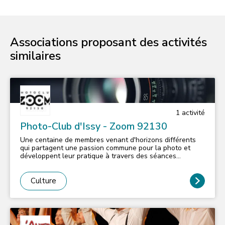
Associations proposant des activités
similaires
1
activité
Photo-Club d'Issy - Zoom 92130
Une centaine de membres venant d'horizons différents
qui partagent une passion commune pour la photo et
développent leur pratique à travers des séances
plénières et des ateliers animés par les adhérents du
club et quelques intervenants externes. Affilié à la
Fédération Photographique de France. Réunions
Culture
plénières (en soirée) une semaine sur deux + ateliers et
activités tout au long de l'année.