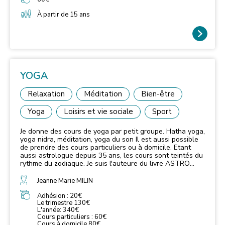
À partir de 15 ans
YOGA
Relaxation
Méditation
Bien-être
Yoga
Loisirs et vie sociale
Sport
Je donne des cours de yoga par petit groupe. Hatha yoga,
yoga nidra, méditation, yoga du son Il est aussi possible
de prendre des cours particuliers ou à domicile. Etant
aussi astrologue depuis 35 ans, les cours sont teintés du
rythme du zodiaque. Je suis l'auteure du livre ASTRO
YOGA, édité par les éditions La Plage, sortie en librairie
le 21 août 2024, il s'agit du yoga notamment selon le
Jeanne Marie MILIN
signe astral.
Adhésion : 20€
Le trimestre 130€
L'année: 340€
Cours particuliers : 60€
Cours à domicile 80€