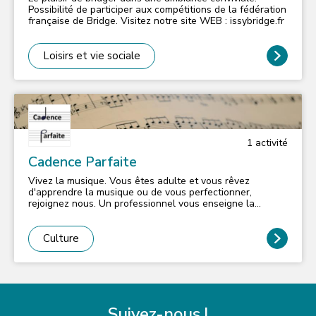
à la Fédération Française Handiport, ce qui nous permet
Possibilité de participer aux compétitions de la fédération
d'accueillir les personnes en situation de handicap, et
française de Bridge. Visitez notre site WEB : issybridge.fr
rend l'Athlétisme accessible à tous. Les athlètes en
situation de handicap évoluent dans les différents
groupe selon leur spécialité pour une parfaite intégration
Loisirs et vie sociale
(les jours et horaires d'entraînements varient en fonction
des spécialités). Des séances découverte ou essai sont
possibles, inscription et/ou renseignements à
aviaclub1@gmail.com
1
activité
Cadence Parfaite
Vivez la musique. Vous êtes adulte et vous rêvez
d'apprendre la musique ou de vous perfectionner,
rejoignez nous. Un professionnel vous enseigne la
théorie musicale, l'histoire de la musique, la lecture de
partition, des exercices rythmiques, l'écoute, le chant, des
sorties concert.
Culture
Suivez-nous !