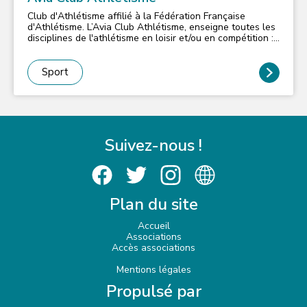
Club d'Athlétisme affilié à la Fédération Française
d'Athlétisme. L’Avia Club Athlétisme, enseigne toutes les
disciplines de l'athlétisme en loisir et/ou en compétition :
les courses, le sprint, les haies, le demi-fond, le fond, le
running, les sauts : saut en longueur, triple saut, saut en
hauteur, saut à la perche, les lancers : poids, disque,
Sport
javelot, la marche : marche athlétique, rapide, nordique,
L'Ecole d'Athlétisme accueille les enfants à partir de 5
ans. Toutes ces disciplines ou spécialités sont
enseignées par des coachs diplômés, En dehors de la
compétition, l'Avia Club propose un programme d’activités
variées sur le thème de la santé par le sport et de la
Suivez-nous !
reprise de l’exercice, référencé prescri-forme, nous
proposons des séances de remise en forme, de condition
physique et de renforcement musculaire. Les participants,
pourront bénéficier de conseils adaptés, en fonction de
leur niveau et de leurs aspirations. L'Avia Club est affilié
Plan du site
à la Fédération Française Handiport, ce qui nous permet
d'accueillir les personnes en situation de handicap, et
rend l'Athlétisme accessible à tous. Les athlètes en
Accueil
situation de handicap évoluent dans les différents
Associations
groupe selon leur spécialité pour une parfaite intégration
Accès associations
(les jours et horaires d'entraînements varient en fonction
des spécialités). Des séances découverte ou essai sont
Mentions légales
possibles, inscription et/ou renseignements à
Propulsé par
aviaclub1@gmail.com