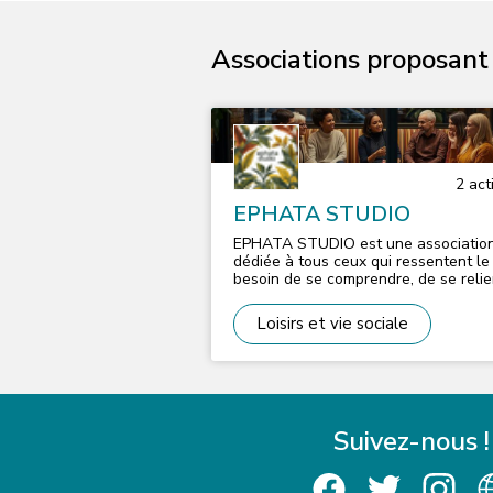
Associations proposant d
2
acti
EPHATA STUDIO
EPHATA STUDIO est une associatio
dédiée à tous ceux qui ressentent le
besoin de se comprendre, de se relie
aux autres et de retrouver du sens.
Depuis juin 2025, nous proposons de
Loisirs et vie sociale
cercles de parole, des séances de
codéveloppement et des ateliers sof
skills pour adultes dans un cadre
structuré, sécurisant et convivial.
Rejoindre l'association, c'est trouver
lieu où parler librement sans masque
Suivez-nous !
jugement, prendre du recul, réfléchir
avancer concrètement dans sa vie
personnelle ou professionnelle.
Informations et inscriptions :