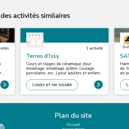
es activités similaires
vité
s
1
activité
Terres d’Issy
SA
n
Cours et stages de céramique (tour,
Harm
modelage, émaillage, plâtre, coulage,
de Y
r
porcelaine, etc…) pour adultes et enfants.
en p
Promotion des arts et techniques
s
céramiques, expositions, masterclass
Loisirs et vie sociale
L
avec des céramistes de renommée
t
internationale.
 un
 ni
Plan du site
 et
Accueil