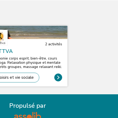
2
activité
s
TTVA
onie corps esprit, bien-être, cours
oga. Relaxation physique et mentale
etits groupes, massage relaxant reiki.
oisirs et vie sociale
Propulsé par