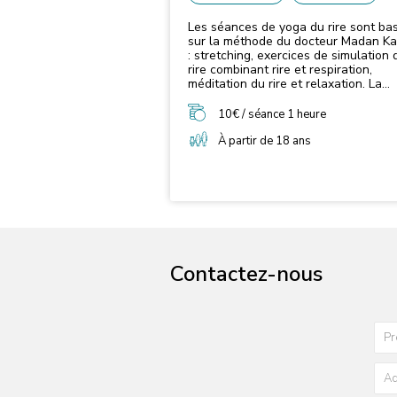
Les séances de yoga du rire sont ba
sur la méthode du docteur Madan Ka
: stretching, exercices de simulation 
rire combinant rire et respiration,
méditation du rire et relaxation. La
pratique du yoga du rire peut intéres
toute personne qui souhaite cultiver
10€ / séance 1 heure
bonne humeur et sa joie de vivre. Le
ateliers de yoga du rire sont conduit
À partir de 18 ans
une animatrice certifiée de yoga du r
par l’Ecole Internationale du Rire de
Corinne Cosseron et l’Ecole du Dr.M
Kataria School of Laughter Yoga.
Contactez-nous