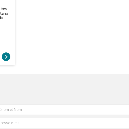
sées
taria
du
ser
 sa
s
s par
ire
adan