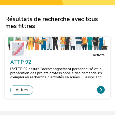
Résultats de recherche avec tous
mes filtres
1
activité
ATTP 92
L'ATTP 92 assure l'accompagnement personnalisé et la
préparation des projets professionnels des demandeurs
d'emploi en recherche d'activités salariées : L'association
assiste et forme ses adhérents dans la rédaction des CV
et des lettres de motivation. Elle les prépare également
aux entretiens de recrutement. Enfin lors de divers
Autres
échanges, un psychologue du travail aide le candidat à
identifier des pistes de progression. Les permanences
sont assurées au Centre Administratif Municipal les
mardis et jeudis après-midi sur rendez-vous.