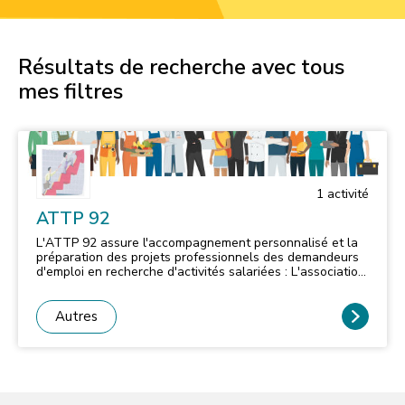
Résultats de recherche avec tous
mes filtres
1
activité
ATTP 92
L'ATTP 92 assure l'accompagnement personnalisé et la
préparation des projets professionnels des demandeurs
d'emploi en recherche d'activités salariées : L'association
assiste et forme ses adhérents dans la rédaction des CV
et des lettres de motivation. Elle les prépare également
aux entretiens de recrutement. Enfin lors de divers
Autres
échanges, un psychologue du travail aide le candidat à
identifier des pistes de progression. Les permanences
sont assurées au Centre Administratif Municipal les
mardis et jeudis après-midi sur rendez-vous.