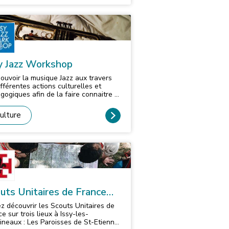
nisons aussi des des stages
s ouverts aux malentendants.
tiations. La soirée principale de
se en forme douce personnalisée
AN a lieu, chaque année, le samedi
 adultes sur la base de techniques
âques (samedi gloria).
anse. Yoga. Adhésion annuelle :
5 €
y Jazz Workshop
ouvoir la musique Jazz aux travers
ifférentes actions culturelles et
gogiques afin de la faire connaitre à
lus grand nombre.
ulture
uts Unitaires de France
F) - Groupe Notre-Dame-
z découvrir les Scouts Unitaires de
-Pauvres - Issy-les-
e sur trois lieux à Issy-les-
ineaux : Les Paroisses de St-Etienne,
lineaux