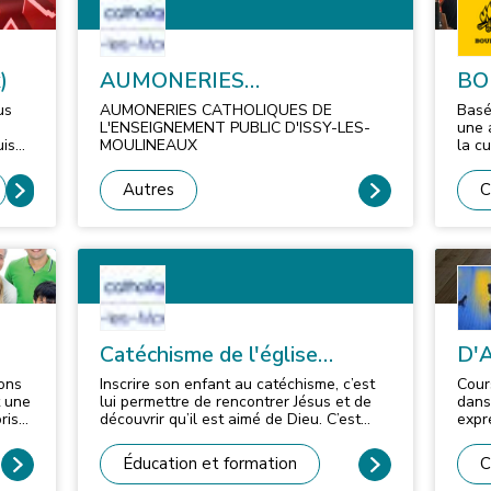
)
AUMONERIES
BO
CATHOLIQUES DE
us
AUMONERIES CATHOLIQUES DE
Basé
L'ENSEIGNEMENT PUBLIC
L'ENSEIGNEMENT PUBLIC D'ISSY-LES-
une 
uis
MOULINEAUX
la c
D'ISSY-LES-MOULINEAUX
trave
mment
bèlè
Autres
C
ation
tradi
fait 
musi
de s
.
musi
plus
ints
espr
de transm
ié
tran
Catéchisme de l'église
D'
le b
bèlè
Catholique
ions
Inscrire son enfant au catéchisme, c’est
Cours
véya
t une
lui permettre de rencontrer Jésus et de
dans
tous les jo
riser
découvrir qu’il est aimé de Dieu. C’est
expr
déco
aussi lui donner des éléments de
enfan
Nous
 la
réflexion sur des questions qu’il se pose
chor
ute
spec
Éducation et formation
C
sur lui-même, sur le monde et sur Dieu.
créa
bèlè
un à
Parti