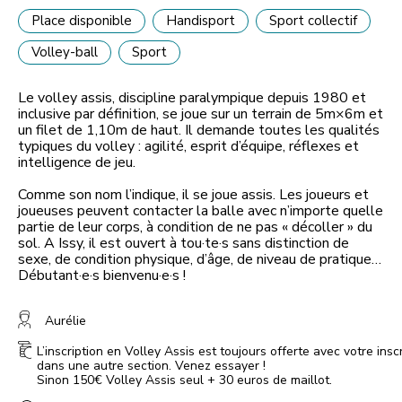
Place disponible
Handisport
Sport collectif
Volley-ball
Sport
Le volley assis, discipline paralympique depuis 1980 et
inclusive par définition, se joue sur un terrain de 5m×6m et
un filet de 1,10m de haut. Il demande toutes les qualités
typiques du volley : agilité, esprit d’équipe, réflexes et
intelligence de jeu.
Comme son nom l’indique, il se joue assis. Les joueurs et
joueuses peuvent contacter la balle avec n’importe quelle
partie de leur corps, à condition de ne pas « décoller » du
sol. A Issy, il est ouvert à tou·te·s sans distinction de
sexe, de condition physique, d’âge, de niveau de pratique…
Débutant·e·s bienvenu·e·s !
Aurélie
L’inscription en Volley Assis est toujours offerte avec votre insc
dans une autre section. Venez essayer !
Sinon 150€ Volley Assis seul + 30 euros de maillot.