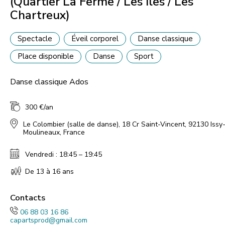
(Quartier La Ferme / Les Iles / Les
Chartreux)
Spectacle
Éveil corporel
Danse classique
Place disponible
Danse
Sport
Danse classique Ados
300 €/an
Le Colombier (salle de danse)
,
18 Cr Saint-Vincent, 92130 Issy-
Moulineaux, France
Vendredi : 18:45 – 19:45
De 13 à 16 ans
Contacts
06 88 03 16 86
capartsprod@gmail.com