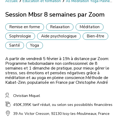
Accueil
Éducation et formation
As Méditation Yoga Pleine
Conscience
Session Mbsr 8 semaines par Zoom
Session Mbsr 8 semaines par Zoom
Remise en forme
Relaxation
Méditation
Sophrologie
Aide psychologique
Bien-être
Santé
Yoga
A partir de vendredi 5 février à 19h à distance par Zoom:
Programme hebdomadaire non confessionnel de 8
semaines et 1 dimanche de pratique, pour mieux gérer le
stress, ses émotions et pensées négatives grâce à
méditation et au yoga en pleine conscience.Méthode de
Kabat-Zinn, popularisée en France par Christophe André
Christian Miquel
450€,395€ tarif réduit, ou selon ses possibilités financières
39 Av. Victor Cresson, 92130 Issy-les-Moulineaux, France