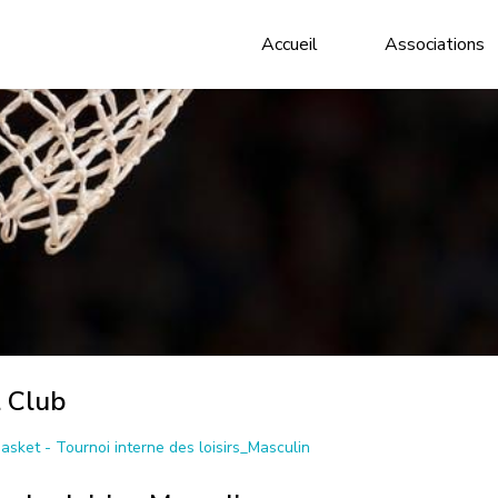
Accueil
Associations
t Club
asket - Tournoi interne des loisirs_Masculin