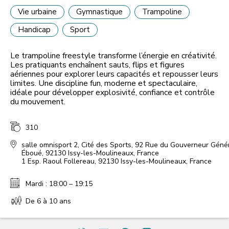
Vie urbaine
Gymnastique
Trampoline
Handicap
Sport
Le trampoline freestyle transforme l’énergie en créativité.
Les pratiquants enchaînent sauts, flips et figures
aériennes pour explorer leurs capacités et repousser leurs
limites. Une discipline fun, moderne et spectaculaire,
idéale pour développer explosivité, confiance et contrôle
du mouvement.
310
salle omnisport 2
,
Cité des Sports, 92 Rue du Gouverneur Géné
Éboué, 92130 Issy-les-Moulineaux, France
1 Esp. Raoul Follereau, 92130 Issy-les-Moulineaux, France
Mardi : 18:00 – 19:15
De 6 à 10 ans