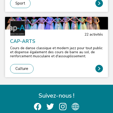
Équipe professionnelle (évoluant en D2) - Équipe réserve
Sport
(évoluant en Régional 1 de la Ligue de Paris Ile-de-
France) - Foot Loisir Seniors - U19F National - U18F
Régional 3 - U15F - U13F - U11F - École de Foot
(labellisée « 0r » par la Fédération Française de Football
depuis 2016) Le Club dispose de divers équipements mis
à disposition par la ville d’Issy-les-Moulineaux comme la
Cité des Sports, le stade Gabriel Voisin et le stade de l’Ile
22
activité
s
Billancourt.
CAP-ARTS
Cours de danse classique et modern jazz pour tout public
et dispense également des cours de barre au sol, de
renforcement musculaire et d'assouplissement.
Culture
Suivez-nous !