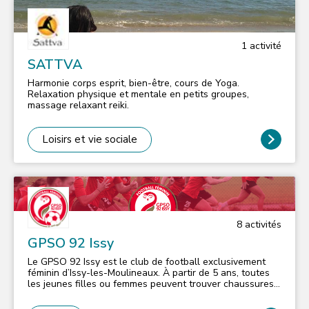
1
activité
SATTVA
Harmonie corps esprit, bien-être, cours de Yoga.
Relaxation physique et mentale en petits groupes,
massage relaxant reiki.
Loisirs et vie sociale
8
activité
s
GPSO 92 Issy
Le GPSO 92 Issy est le club de football exclusivement
féminin d’Issy-les-Moulineaux. À partir de 5 ans, toutes
les jeunes filles ou femmes peuvent trouver chaussures
à leur pied dans notre club. Actuellement, nous
comptons 250 licenciées reparties dans 9 catégories : -