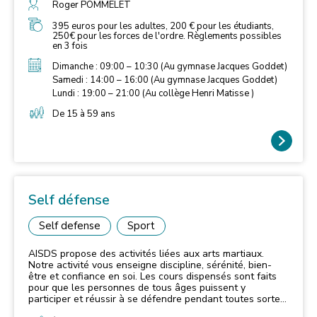
la conduite à tenir avant et après l'agression. Des
Roger POMMELET
formations thématiques : les moyens personnels, la
sécurité en groupe, l'habitation, la survie, la gestion du
395 euros pour les adultes, 200 € pour les étudiants,
250€ pour les forces de l'ordre. Règlements possibles
stress, la négociation... mais aussi une formation
en 3 fois
importante, technique et pratique, techniques de combats
(avec ou sans armes), combats souples et durs telles que
Dimanche : 09:00 – 10:30 (Au gymnase Jacques Goddet)
Self Défense DCSU, close combat, combat Russe,
Samedi : 14:00 – 16:00 (Au gymnase Jacques Goddet)
techniques de rue, combat et défense urbaine.
Lundi : 19:00 – 21:00 (Au collège Henri Matisse )
De 15 à 59 ans
Self défense
Self defense
Sport
AISDS propose des activités liées aux arts martiaux.
Notre activité vous enseigne discipline, sérénité, bien-
être et confiance en soi. Les cours dispensés sont faits
pour que les personnes de tous âges puissent y
participer et réussir à se défendre pendant toutes sortes
de situations, enfants comme adultes. N’hésitez plus à