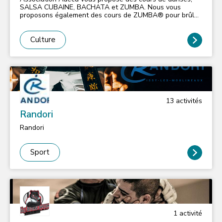
SALSA CUBAINE, BACHATA et ZUMBA. Nous vous
proposons également des cours de ZUMBA® pour brûler
des calories à Issy-les-Moulineaux, le tout dans le cadre
d'une structure sérieuse et très conviviale. Venez
découvrir avec nous les rythmes afro caribéens à travers
Culture
une sélection musicale soignée et variée issue de tous
horizons : Cuba, Porto Rico, Colombie, Venezuela, New
York, Miami, Antilles Françaises … Telles que nous le
concevons, nos activités se doivent d’être festives,
dynamiques et récréatives. Pour plus d'infos cliquez sur
les icones ci-dessous. L'équipe ADECA
13
activité
s
Randori
Randori
Sport
1
activité