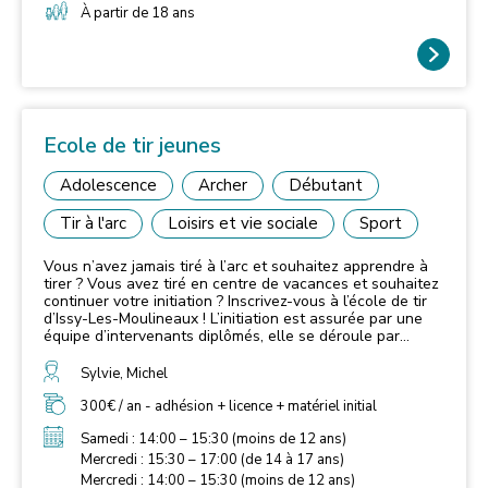
À partir de 18 ans
Il peut également assister aux cours de «
perfectionnement » et continuer à tirer lors de son cours
d’école de tir.
Ecole de tir jeunes
Adolescence
Archer
Débutant
Tir à l'arc
Loisirs et vie sociale
Sport
Vous n’avez jamais tiré à l’arc et souhaitez apprendre à
tirer ? Vous avez tiré en centre de vacances et souhaitez
continuer votre initiation ? Inscrivez-vous à l’école de tir
d’Issy-Les-Moulineaux ! L’initiation est assurée par une
équipe d’intervenants diplômés, elle se déroule par
groupes de 10 à 12 personnes, lors d’une séance
hebdomadaire à laquelle vous serez affecté.e. Différents
Sylvie, Michel
créneaux sont disponibles selon l'âge de l'enfant. Une
fois que l’archer a obtenu le niveau « flèche bleue »,
300€ / an - adhésion + licence + matériel initial
consistant à obtenir au minimum 280 points sur une cible
Samedi : 14:00 – 15:30 (moins de 12 ans)
de 80cm à une distance de 20 mètres lors d’une série de
6 volées de 6 flèches, il est autorisé à venir tirer quand il
Mercredi : 15:30 – 17:00 (de 14 à 17 ans)
le souhaite (sans la surveillance d’un entraîneur), tout en
Mercredi : 14:00 – 15:30 (moins de 12 ans)