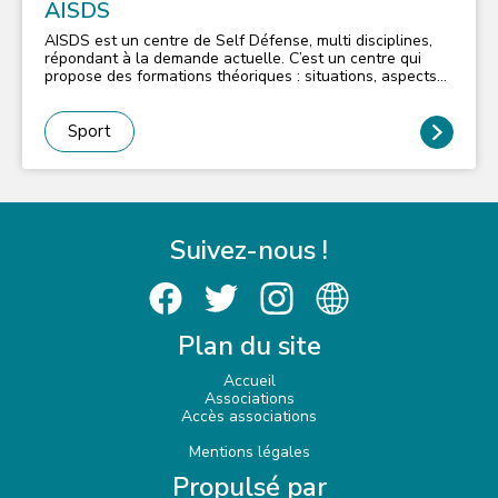
AISDS
AISDS est un centre de Self Défense, multi disciplines,
répondant à la demande actuelle. C’est un centre qui
propose des formations théoriques : situations, aspects
pré et post traumatiques, l'égo, l'approche juridique et le
cadre légal, la légitime défense, la conduite à tenir avant
et après l'agression. Des formations thématiques : les
Sport
moyens personnels, la sécurité en groupe, l'habitation, la
survie, la gestion du stress, la négociation... mais aussi
une formation importante, technique et pratique:
techniques de combats (avec ou sans armes), combats
souples et durs telles que Self Défense DCSU (Défense
Combat et Survie Urbaine), close combat, combat Russe,
Suivez-nous !
techniques de rue, combat et défense urbaine.
Plan du site
Accueil
Associations
Accès associations
Mentions légales
Propulsé par