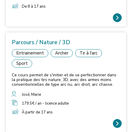
respectant les règles de sécurité et les horaires du club.
Il peut également assister aux cours de «
De 8 à 17 ans
perfectionnement » et continuer à tirer lors de son cours
d’école de tir.
Parcours / Nature / 3D
Entrainement
Archer
Tir à l'arc
Sport
Ce cours permet de s'initier et de se perfectionner dans
la pratique des tirs nature, 3D, avec des armes moins
conventionnelles de type arc nu, arc droit, arc chasse.
José, Marie
179,5€ / an - licence adulte
À partir de 17 ans