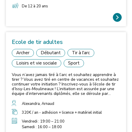
De 12 à 20 ans
Ecole de tir adultes
Archer
Débutant
Tir à l'arc
Loisirs et vie sociale
Sport
Vous n’avez jamais tiré à l’arc et souhaitez apprendre à
tirer ? Vous avez tiré en centre de vacances et souhaitez
continuer votre initiation ? Inscrivez-vous à l’école de tir
d’Issy-Les-Moulineaux ! L’initiation est assurée par une
équipe d’intervenants diplômés, elle se déroule par
groupes de 6 personnes, lors d’une séance
hebdomadaire à laquelle vous serez affecté.e. Une fois
Alexandra, Arnaud
que l’archer a obtenu le niveau « flèche bleue »,
consistant à obtenir au minimum 280 points sur une cible
320€ / an - adhésion + licence + matériel initial
de 80cm à une distance de 20 mètres lors d’une série de
Vendredi : 19:00 – 21:00
6 volées de 6 flèches, il est autorisé à venir tirer quand il
le souhaite (sans la surveillance d’un entraîneur), tout en
Samedi : 16:00 – 18:00
respectant les règles de sécurité et les horaires du club.