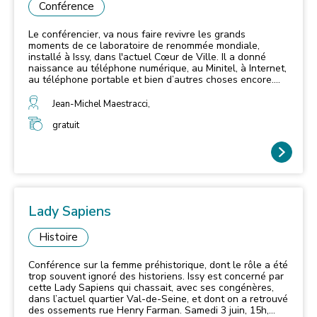
Conférence
Le conférencier, va nous faire revivre les grands
moments de ce laboratoire de renommée mondiale,
installé à Issy, dans l'actuel Cœur de Ville. Il a donné
naissance au téléphone numérique, au Minitel, à Internet,
au téléphone portable et bien d’autres choses encore.
Rendez-vous le samedi 25 novembre, 15 h, au Musée
français de la carte à jouer
Jean-Michel Maestracci,
gratuit
Lady Sapiens
Histoire
Conférence sur la femme préhistorique, dont le rôle a été
trop souvent ignoré des historiens. Issy est concerné par
cette Lady Sapiens qui chassait, avec ses congénères,
dans l’actuel quartier Val-de-Seine, et dont on a retrouvé
des ossements rue Henry Farman. Samedi 3 juin, 15h,