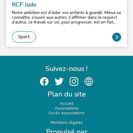
RCF Judo
Notre ambition est d’aider vos enfants à grandir. Mieux se
connaître, s’ouvrir aux autres, s’affirmer dans le respect
d’autrui, ce travail sur soi, pour progresser, est en fait
l’itinéraire de toute une vie. Il peut débuter dès le plus
jeune âge (4 ans) pour peu que la pédagogie utilisée soit
adaptée. La pratique et les valeurs fondamentales du
Sport
Judo apprennent aux enfants plein de vie à canaliser leur
énergie et aux timides à s’ouvrir aux autres. Méthode
d’éducation physique, le Judo permet à l’individu de se
perfectionner physiquement, mentalement et
moralement. Le Judo est une école de la vie. C’est une
activité «socialisante», car elle se pratique
Suivez-nous !
obligatoirement à deux et qu’un groupe se crée autour
du tapis. Le responsable de nos professeur est
Waldemar LEGIEN Champion Olympique à Seoul et
Barcelone. Il enseigne le judo depuis 7 ans aux enfants
de l’Ecole Alsacienne et de l’école et au collège de
Plan du site
Stanislas à Paris.
Accueil
Associations
Accès associations
Mentions légales
Propulsé par