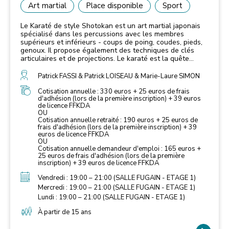
Art martial
Place disponible
Sport
Le Karaté de style Shotokan est un art martial japonais
spécialisé dans les percussions avec les membres
supérieurs et inférieurs - coups de poing, coudes, pieds,
genoux. Il propose également des techniques de clés
articulaires et de projections. Le karaté est la quête
d’une vie entière, c’est la recherche d’une force intérieure
et le développement de sa personne. L'étude du karaté
Patrick FASSI & Patrick LOISEAU & Marie-Laure SIMON
se décompose en plusieurs axes de travail : - Le Kihon,
répétition technique en solitaire. - Le Bunkaï, application
Cotisation annuelle : 330 euros + 25 euros de frais
d'adhésion (lors de la première inscription) + 39 euros
des techniques en situation avec un partenaire. - Le Kata,
de licence FFKDA
enchainement codifié de techniques en solitaire. - Le
OU
Kumite, travail du combat à deux. Le Kata et le Kumite
Cotisation annuelle retraité : 190 euros + 25 euros de
peuvent également être pratiqués dans le cadre de la
frais d'adhésion (lors de la première inscription) + 39
compétition. Le karaté développe la confiance en soi, la
euros de licence FFKDA
coordination, la rigueur, ainsi qu'une excellente condition
OU
physique.
Cotisation annuelle demandeur d'emploi : 165 euros +
25 euros de frais d'adhésion (lors de la première
inscription) + 39 euros de licence FFKDA
Vendredi : 19:00 – 21:00 (SALLE FUGAIN - ETAGE 1)
Mercredi : 19:00 – 21:00 (SALLE FUGAIN - ETAGE 1)
Lundi : 19:00 – 21:00 (SALLE FUGAIN - ETAGE 1)
À partir de 15 ans