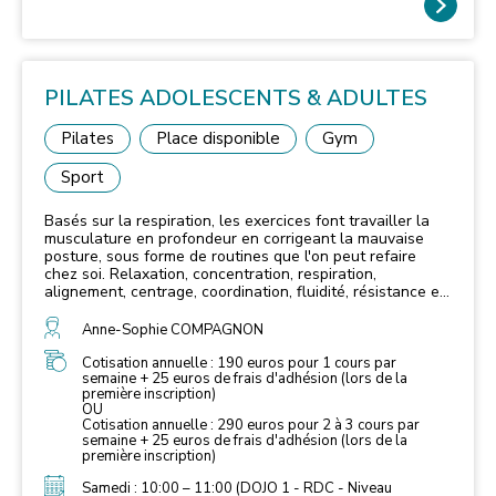
PILATES ADOLESCENTS & ADULTES
Pilates
Place disponible
Gym
Sport
Basés sur la respiration, les exercices font travailler la
musculature en profondeur en corrigeant la mauvaise
posture, sous forme de routines que l'on peut refaire
chez soi. Relaxation, concentration, respiration,
alignement, centrage, coordination, fluidité, résistance et
endurance. Le Pilates procure un long moment de
relaxation, un moment de détente, de recentrage de
Anne-Sophie COMPAGNON
décontraction et de travail musculaire. Joseph Pilates
(1883-1967) avait la croyance qu'un centre tonifié
Cotisation annuelle : 190 euros pour 1 cours par
semaine + 25 euros de frais d'adhésion (lors de la
amenait une colonne vertébrale en bonne santé. Le
première inscription)
centre inclut entre autres les abdominaux profonds. La
OU
méthode permet de rééquilibrer les muscles du corps, en
Cotisation annuelle : 290 euros pour 2 à 3 cours par
se concentrant sur les muscles centraux qui
semaine + 25 euros de frais d'adhésion (lors de la
interviennent dans l’équilibre postural, et le maintien de
première inscription)
la colonne vertébrale. Par des exercices, on essaie de
renforcer les muscles trop faibles et de décontracter les
Samedi : 10:00 – 11:00 (DOJO 1 - RDC - Niveau