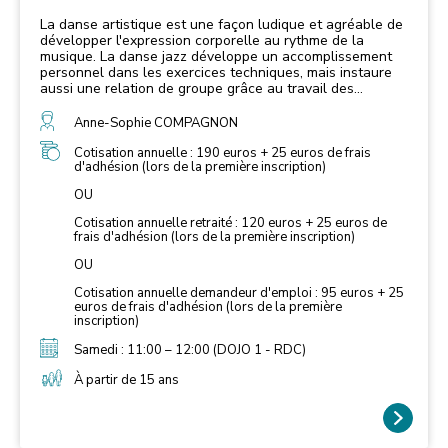
La danse artistique est une façon ludique et agréable de
développer l'expression corporelle au rythme de la
musique. La danse jazz développe un accomplissement
personnel dans les exercices techniques, mais instaure
aussi une relation de groupe grâce au travail des
chorégraphies. Elle permet d’augmenter la confiance en
soi et le bien-être au travers de la pratique physique et
Anne-Sophie COMPAGNON
intellectuelle de cet art. Basé sur la danse jazz, la danse
contemporaine, le hip-hop et la danse classique, les
Cotisation annuelle : 190 euros + 25 euros de frais
d'adhésion (lors de la première inscription)
cours se composent d'exercices d’échauffements, de
placements techniques et de chorégraphies dans une
OU
ambiance décontractée.
Cotisation annuelle retraité : 120 euros + 25 euros de
frais d'adhésion (lors de la première inscription)
OU
Cotisation annuelle demandeur d'emploi : 95 euros + 25
euros de frais d'adhésion (lors de la première
inscription)
Samedi : 11:00 – 12:00 (DOJO 1 - RDC)
À partir de 15 ans