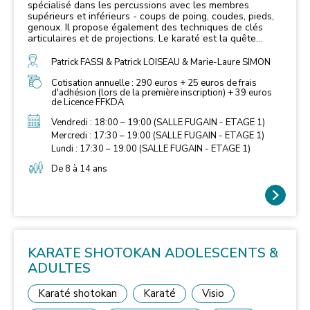
spécialisé dans les percussions avec les membres
supérieurs et inférieurs - coups de poing, coudes, pieds,
genoux. Il propose également des techniques de clés
articulaires et de projections. Le karaté est la quête
d’une vie entière, c’est la recherche d’une force intérieure
et le développement de sa personne. L'étude du karaté
Patrick FASSI & Patrick LOISEAU & Marie-Laure SIMON
se décompose en plusieurs axes de travail : - Le Kihon,
répétition technique en solitaire. - Le Bunkaï, application
Cotisation annuelle : 290 euros + 25 euros de frais
d'adhésion (lors de la première inscription) + 39 euros
des techniques en situation avec un partenaire. - Le Kata,
de Licence FFKDA
enchainement codifié de techniques en solitaire. - Le
Kumite, travail du combat à deux. Le Kata et le Kumite
Vendredi : 18:00 – 19:00 (SALLE FUGAIN - ETAGE 1)
peuvent également être pratiqués dans le cadre de la
Mercredi : 17:30 – 19:00 (SALLE FUGAIN - ETAGE 1)
compétition. Le karaté développe la confiance en soi, la
coordination, la rigueur, ainsi qu'une excellente condition
Lundi : 17:30 – 19:00 (SALLE FUGAIN - ETAGE 1)
physique.
De 8 à 14 ans
KARATE SHOTOKAN ADOLESCENTS &
ADULTES
Karaté shotokan
Karaté
Visio