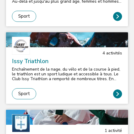
Au-delà et jusqu'au plus grand âge, femmes et hommes
évoluent en compétition ou en initiation-loisir. Encadrés
par son équipe pédagogique, nos deux commissions
(sportives et Mini Basket), et ses bénévoles. Pratique sur
Sport
les gymnases Jules Guesde, Le Palais des Sports et H
Matisse en centre-ville.
4
activité
s
Issy Triathlon
Enchaînement de la nage, du vélo et de la course à pied,
le triathlon est un sport ludique et accessible à tous. Le
Club Issy Triathlon a remporté de nombreux titres. En
2024, la section adultes rassemble plus de 500
adhérents, du débutant au triathlète confirmé. Avec près
de 200 jeunes, l'école de triathlon est la plus importante
Sport
de France. Le club propose des entraînements
spécifiques longue distance pour les sportifs confirmés.
Le club propose également 2 sections sport-santé (une
féminine et une masculine), permettant de pratiquer
différentes activités à un rythme adapté.
1
activité