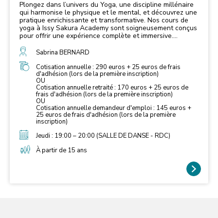
Plongez dans l’univers du Yoga, une discipline millénaire
qui harmonise le physique et le mental, et découvrez une
pratique enrichissante et transformative. Nos cours de
yoga à Issy Sakura Academy sont soigneusement conçus
pour offrir une expérience complète et immersive.
Chaque séance intègre des postures d’étirement et
d’équilibre (asanas), la respiration consciente, des
Sabrina BERNARD
techniques de contrôle du souffle (pranayama), ainsi que
des moments de méditation et de relaxation. Les
Cotisation annuelle : 290 euros + 25 euros de frais
d'adhésion (lors de la première inscription)
bienfaits du yoga sont nombreux et variés. Cette pratique
OU
régulière améliore la souplesse corporelle, renforce les
Cotisation annuelle retraité : 170 euros + 25 euros de
muscles, et favorise la circulation énergétique dans le
frais d'adhésion (lors de la première inscription)
corps. Mais le yoga ne se limite pas à l'amélioration
OU
physique. Il enseigne également à écouter son corps, à
Cotisation annuelle demandeur d'emploi : 145 euros +
apaiser l'esprit, et à trouver une paix intérieure profonde.
25 euros de frais d'adhésion (lors de la première
En pratiquant le yoga, vous vous engagez dans un
inscription)
voyage intérieur qui vous aide à vivre pleinement dans
Jeudi : 19:00 – 20:00 (SALLE DE DANSE - RDC)
l'instant présent. Au-delà de ses bienfaits physiques, le
yoga est une invitation à se recentrer et à cultiver un
À partir de 15 ans
bien-être global. Chaque séance est une opportunité de
reconnecter avec soi-même, de libérer le stress et les
tensions, et de cultiver un sentiment de paix et
d'équilibre. Rejoignez-nous pour découvrir les bienfaits
du Yoga à Issy Sakura Academy. Que vous soyez
débutant ou pratiquant expérimenté, nos cours sont
adaptés à tous les niveaux et vous guideront vers une
meilleure harmonie entre le corps et l’esprit. Venez
explorer cette discipline millénaire et laissez-vous porter