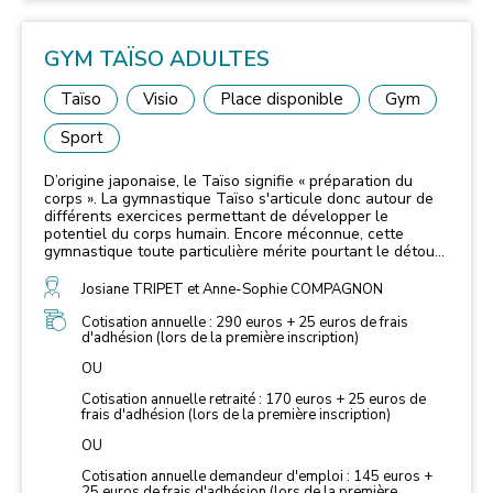
GYM TAÏSO ADULTES
Taïso
Visio
Place disponible
Gym
Sport
D’origine japonaise, le Taïso signifie « préparation du
corps ». La gymnastique Taïso s'articule donc autour de
différents exercices permettant de développer le
potentiel du corps humain. Encore méconnue, cette
gymnastique toute particulière mérite pourtant le détour.
Certains la pratiquent pour se préparer aux sports de
combat, notamment le judo. Et beaucoup d’autres
Josiane TRIPET et Anne-Sophie COMPAGNON
simplement pour se remettre au sport ou entretenir leur
forme physique. Cette discipline intéresse un public de
Cotisation annuelle : 290 euros + 25 euros de frais
d'adhésion (lors de la première inscription)
plus en plus large, sans limite d’âge, qui n’a pas
forcément pratiqué un sport auparavant et qui recherche
OU
un loisir axé sur la culture et l’entretien physique. C'est
un cours ludique qui représente une approche de
Cotisation annuelle retraité : 170 euros + 25 euros de
renforcement musculaire, cuisses, abdos fessiers,
frais d'adhésion (lors de la première inscription)
étirements sans aucun danger de blessure avec une
progression adaptée. Un sport convivial et anti stress.
OU
Cotisation annuelle demandeur d'emploi : 145 euros +
25 euros de frais d'adhésion (lors de la première