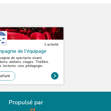
1
activité
pagnie de l'équipage
agnie de spectacle vivant.
tions, ateliers, stages. Théâtre,
e, lectures, voix, pédagogie
eptive. Facebook :
agniedelequipage
ulture
Propulsé par