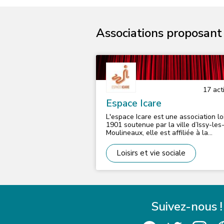
Associations proposant d
17
acti
Espace Icare
L'espace Icare est une association lo
1901 soutenue par la ville d’Issy-les
Moulineaux, elle est affiliée à la
Fédération Régional des MJC en Ile d
France. Depuis 1966, l’association lie
Loisirs et vie sociale
pleinement éducation et culture dan
projet en direction de toute la popul
locale. Le projet de l’association repose
sur une démarche pluridisciplinaire
autour des actions suivantes : - Des
ateliers de pratiques amateurs cultu
Suivez-nous !
et sportifs pour tous, - Des actions e
direction de la jeunesse, - Des actio
formation, - Des manifestations