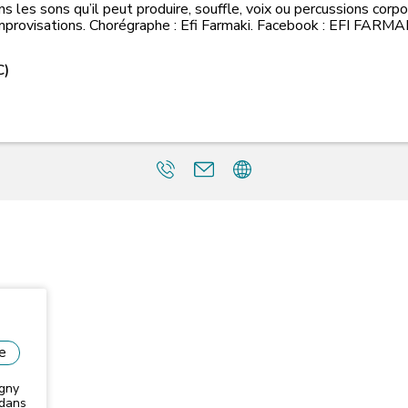
les sons qu’il peut produire, souffle, voix ou percussions corpo
 d’improvisations. Chorégraphe : Efi Farmaki. Facebook : EFI 
C)
e
agny
 dans