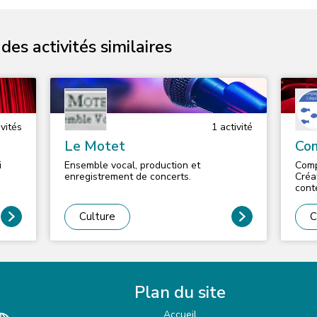
es activités similaires
vité
s
1
activité
Le Motet
Com
i
Ensemble vocal, production et
Comp
-
enregistrement de concerts.
Créa
cont
e
perc
comp
Culture
C
s un
ation
rels
Plan du site
n
ns de
Accueil