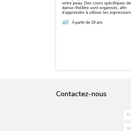
votre peau. Des cours spécifiques de
danse-théâtre sont organisés, afin
d’apprendre à utiliser les expression
corporelles et les sons que le corps
sortir, mais aussi apprendre à être so
À partir de 18 ans
même dans un groupe ou
individuellement. Exprimez vos idées
travers vos émotions et vos mouvem
lors de nos séances, nous vous
attendons !
Contactez-nous