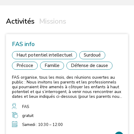
Activités
Missions
FAS info
Haut potentiel intellectuel
Surdoué
Précoce
Famille
Défense de cause
FAS organise, tous les mois, des réunions ouvertes au
public : Nous invitons les parents et les professionnels
qui pourraient être amenés à côtoyer les enfants à haut
potentiel et qui s’interrogent, à venir nous rencontrer aux
dates et lieux indiqués ci-dessous (pour les parents nous
recommandons de venir sans les enfants la première
fois). Vous pouvez également nous interroger via
FAS
l’adresse mail de l’Association. Point d’attention important
: merci de bien vouloir confirmer votre venue au moins
gratuit
48h à l’avance par mail à l’adresse info@fas-assoc.org .
Samedi : 10:30 – 12:00
PROCHAINES DATES 2026 et 2027 : Samedi 19
septembre de 15h à 16h30 à la maison de la Ferme, 31