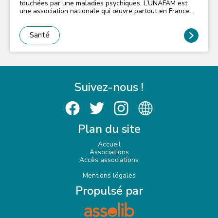
touchées par une maladies psychiques. L’UNAFAM est
une association nationale qui œuvre partout en France
pour accompagner et améliorer la vie des personnes
touchées par les conséquences des troubles psychiques
d'un proche. Ses principales missions sont : • Accueillir
Santé
écouter informer et former les familles et amis dont un
proche vit avec une maladie psychique, • Participer à
l’élaboration de la politique de santé dans le domaine de
la psychiatrie, • Représenter et défendre les intérêts des
familles et des usagers auprès des institutions des
structures sanitaires sociales et médico- sociales •
Suivez-nous !
Informer le grand public pour lutter contre la
stigmatisation des personnes malades et leurs familles, •
Soutenir la création de structures et services adaptés, •
Contribuer aux projets de recherche sur les maladies
psychiques. N'hésitez pas à contacter la ligne écoute 92
Plan du site
au 01 46 95 40 92 pour un accueil de pair à pair famille,
nous restons à votre écoute.
Accueil
Associations
Accès associations
Mentions légales
Propulsé par