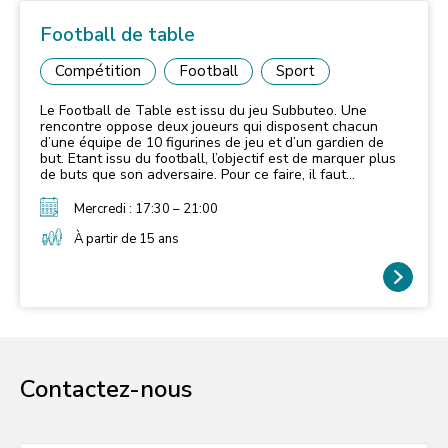
Football de table
Compétition
Football
Sport
Le Football de Table est issu du jeu Subbuteo. Une
rencontre oppose deux joueurs qui disposent chacun
d’une équipe de 10 figurines de jeu et d’un gardien de
but. Etant issu du football, l’objectif est de marquer plus
de buts que son adversaire. Pour ce faire, il faut
propulser ses figurines d’une pichenette pour les faire
glisser sur le terrain… L’attaquant qui fait évoluer le
Mercredi : 17:30 – 21:00
ballon avec ses figurines doit éviter les figurines du
défenseur qui essaie par tous ses déplacements de le
À partir de 15 ans
géner et de récupérer le ballon pour se lancer à
l’attaque.
Contactez-nous