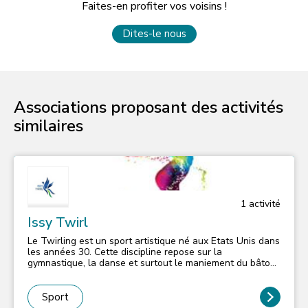
Faites-en profiter vos voisins !
Dites-le nous
Associations proposant des activités
similaires
1
activité
Issy Twirl
Le Twirling est un sport artistique né aux Etats Unis dans
les années 30. Cette discipline repose sur la
gymnastique, la danse et surtout le maniement du bâton.
Ce sport associe des mouvements de bâton classés par
catégorie (roulers, lancers, maniement général), ouvert
aux filles et aux garçons et il développe agilité,
Sport
endurance, équilibre. Le twirling fait également appel à