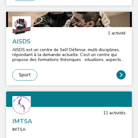
des qualités de coordination et de concentration de la
part des athlètes qui pratiquent en solo, duo ou en
équipe lors de compétitions départementales, régionales
et fédérales (France et monde).
1
activité
AISDS
AISDS est un centre de Self Défense, multi disciplines,
répondant à la demande actuelle. C’est un centre qui
propose des formations théoriques : situations, aspects
pré et post traumatiques, l'égo, l'approche juridique et le
cadre légal, la légitime défense, la conduite à tenir avant
et après l'agression. Des formations thématiques : les
Sport
moyens personnels, la sécurité en groupe, l'habitation, la
survie, la gestion du stress, la négociation... mais aussi
une formation importante, technique et pratique:
techniques de combats (avec ou sans armes), combats
souples et durs telles que Self Défense DCSU (Défense
Combat et Survie Urbaine), close combat, combat Russe,
techniques de rue, combat et défense urbaine.
11
activité
s
IMTSA
IMTSA