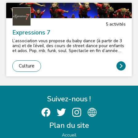
poussin U11 Issy Foot Cup - Futsal Compétition et Futsal
Loisir.
5
activité
s
Expressions 7
L’association vous propose du baby dance (à partir de 3
ans) et de l’éveil, des cours de street dance pour enfants
et ados. Pop, rnb, funk, soul. Spectacle en fin d’année.
Pour les adultes : fit tonic, cardio-fit salsa, lia, step,
abdos fessiers. Cours d’essai gratuit.
Culture
Suivez-nous !
Plan du site
Accueil