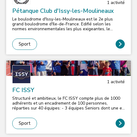
1
activité
Pétanque Club d'Issy-les-Moulineaux
Le boulodrome d'Issy-les-Moulineaux est le 2e plus
grand boulodrome d'Ile-de-France. Edifié selon les
normes environnementales les plus exigeantes, le
boulodrome s’étend sur une surface de 3267 m², possède
un club-house de 267 m² et un total de 24 pistes. Le site
accueille adhérents, membres, collectivités et organise
Sport
des animations pour les entreprises. Les résultats
sportifs 2021 des adhérents permettent au PCIM de se
classer 3e meilleur club de pétanque et de jeu Provençal
de France
1
activité
FC ISSY
Structuré et ambitieux, le FC ISSY compte plus de 1000
adhérents et un encadrement de 100 personnes,
réparties sur 40 équipes: - 3 équipes Seniors dont une en
R2 - 3 équipes vétérans - 1CDM - 3 équipes U19 - 3
équipes U17 - 1 équipes U16 - 3 équipes U15 - 1 équipe
en U14 REG - École de Football : - 200 enfants de U6 à
Sport
U9 - 8 équipes poussins U11 - 7 équipes benjamins U13
Label FFF/Adidas depuis 2006 Tournoi international