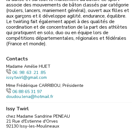
associe des mouvements de bâton classés par catégorie
(roulers, lancers, maniement général), ouvert aux filles et
aux garçons et il développe agilité, endurance, équilibre.
Le twirling fait également appel à des qualités de
coordination et de concentration de la part des athlètes
qui pratiquent en solo, duo ou en équipe lors de
compétitions départementales, régionales et fédérales
(France et monde).
Contacts
Madame Amélie HUET
06 .98 .63 .21 .85
issy.twirl@gmail.com
Mme Frédérique CARRIBOU, Présidente
06 88 65 31 97
doudou.lena@hotmail.fr
Issy Twirl
chez Madame Sandrine PENEAU
21 Rue d'Estienne d'Orves
92130
Issy-les-Moulineaux