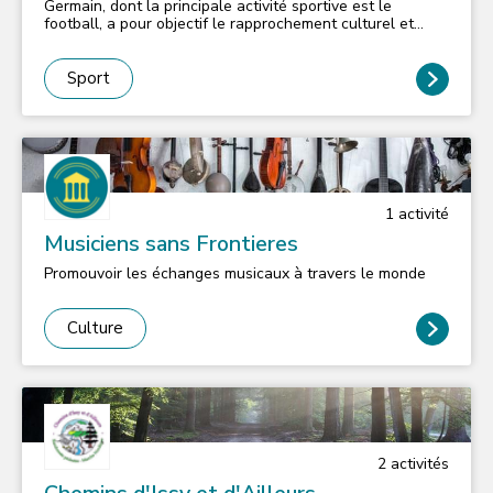
Germain, dont la principale activité sportive est le
football, a pour objectif le rapprochement culturel et
sportif de la communauté Portugaise. Crée en 1989, elle
compte parmi ses adhérents diverses nationalités de
plusieurs continents. Reconnue également pour son
Sport
savoir-faire dans l’organisation de ses tournois de fin de
saison et de soirées folkloriques animées, ses équipes
sont toujours prêtes pour des rencontres amicales dans
une ambiance festive. Si vous avez un esprit sportif
respectueux des adversaires et des règles du football et
que vous aimez la convivialité et la camaraderie n’hésitez
pas !
1
activité
Musiciens sans Frontieres
Promouvoir les échanges musicaux à travers le monde
Culture
2
activité
s