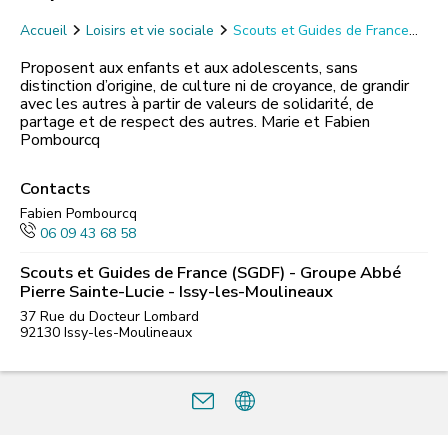
Accueil
Loisirs et vie sociale
Scouts et Guides de France
(SGDF) - Groupe Abbé Pierre Sainte-Lucie - Issy-les-
Moulineaux
Proposent aux enfants et aux adolescents, sans
distinction d’origine, de culture ni de croyance, de grandir
avec les autres à partir de valeurs de solidarité, de
partage et de respect des autres. Marie et Fabien
Pombourcq
Contacts
Fabien Pombourcq
06 09 43 68 58
Scouts et Guides de France (SGDF) - Groupe Abbé
Pierre Sainte-Lucie - Issy-les-Moulineaux
37 Rue du Docteur Lombard
92130
Issy-les-Moulineaux