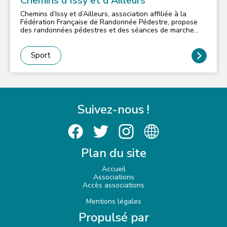
Chemins d'Issy et d'Ailleurs
Chemins d’Issy et d’Ailleurs, association affiliée à la
Fédération Française de Randonnée Pédestre, propose
des randonnées pédestres et des séances de marche
nordique, avec une approche Loisirs, dans une ambiance
conviviale. Nos sorties, effectuées en transport en
commun, nous emmènent dans toute la région Ile-de-
Sport
France. Elles sont encadrées par des animateurs
bénévoles, diplômés FFRandonnée.
Suivez-nous !
Plan du site
Accueil
Associations
Accès associations
Mentions légales
Propulsé par