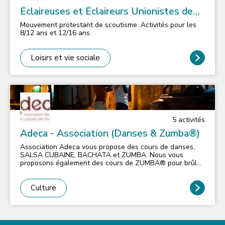
Éclaireuses et Éclaireurs Unionistes de
France
Mouvement protestant de scoutisme. Activités pour les
8/12 ans et 12/16 ans.
Loisirs et vie sociale
5
activité
s
Adeca - Association (Danses & Zumba®)
Association Adeca vous propose des cours de danses,
SALSA CUBAINE, BACHATA et ZUMBA. Nous vous
proposons également des cours de ZUMBA® pour brûler
des calories à Issy-les-Moulineaux, le tout dans le cadre
d'une structure sérieuse et très conviviale. Venez
découvrir avec nous les rythmes afro caribéens à travers
Culture
une sélection musicale soignée et variée issue de tous
horizons : Cuba, Porto Rico, Colombie, Venezuela, New
York, Miami, Antilles Françaises … Telles que nous le
concevons, nos activités se doivent d’être festives,