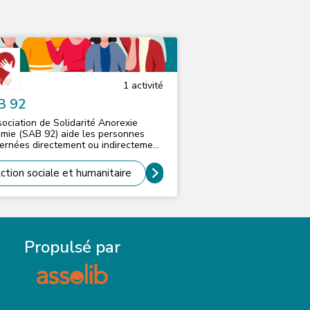
1
activité
B 92
sociation de Solidarité Anorexie
imie (SAB 92) aide les personnes
ernées directement ou indirectement
les troubles du comportement
entaire. L'association accompagne
ction sociale et humanitaire
personnes au travers de multiples
ontres, réunions, rendez-vous pour
 proposer le plus de moyens et
tils possibles (groupes de paroles,
iers, conférences, permanences
phoniques)
Propulsé par