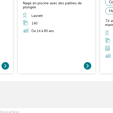
Co
Nage en piscine avec des palmes de
plongée
Ha
Laurent
Tir 
140
mari
De 14 à 80 ans