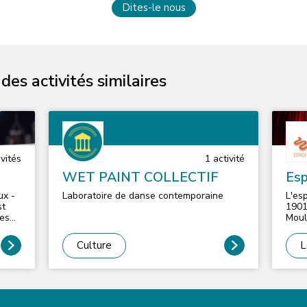
Dites-le nous
es activités similaires
vité
s
1
activité
WET PAINT COLLECTIF
Esp
ux -
Laboratoire de danse contemporaine
L'es
st
1901
tes
Mouli
Fédé
insi
Fran
Culture
L
âce à
plei
des
proj
locale. Le projet de l’asso
sur 
auto
atel