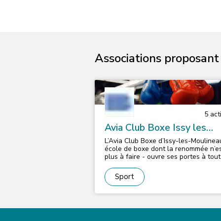
Associations proposant d
5
acti
Avia Club Boxe Issy les
Moulineaux
L’Avia Club Boxe d’Issy-les-Moulinea
école de boxe dont la renommée n’e
plus à faire - ouvre ses portes à tou
celles et à tous ceux qui désirent
pratiquer le noble art. Chacun peut a
Sport
découvrir cette discipline sportive gr
différentes sections encadrées par 
entraîneurs de qualité.