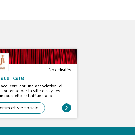
25
activité
s
ace Icare
pace Icare est une association loi
 soutenue par la ville d’Issy-les-
neaux, elle est affiliée à la
ration Régional des MJC en Ile de
ce. Depuis 1966, l’association lie
oisirs et vie sociale
nement éducation et culture dans un
et en direction de toute la population
ciation repose
une démarche pluridisciplinaire
ur des actions suivantes : - Des
iers de pratiques amateurs culturels