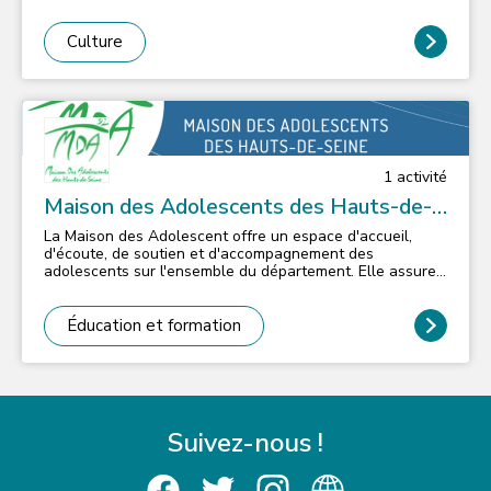
Culture
1
activité
Maison des Adolescents des Hauts-de-
Seine
La Maison des Adolescent offre un espace d'accueil,
d'écoute, de soutien et d'accompagnement des
adolescents sur l'ensemble du département. Elle assure
également des missions d'accueil de l'entourage familial
et apporte un soutien et une expertise aux
professionnels intervenant dans le champ de
Éducation et formation
l'adolescence. La Maison des Adolescents des Hauts-de-
Seine propose aux jeunes âgés de 11 à 21 ans, et à leur
entourage, des accueils individuels et collectifs
confidentiels, gratuits et anonymes. Nous vous recevons
quelque soit votre commune d'habitation. L'équipe de la
MDA92 vous accueille à La Garenne-Colombes et à Issy-
Suivez-nous !
les-Moulineaux.