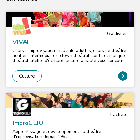
6
activité
s
VIVA!
Cours d'improvisation théâtrale adultes, cours de théâtre
adultes, intermédiaires, clown théâtral, conte et masque
théâtral, atelier d'écriture, lecture à haute voix, concours
de nouvelles, stages adultes, ados... VIVA!, association
gérée par des bénévoles, favorise des valeurs d'écoute,
de respect, de partage et de bienveillance, dans un cadre
Culture
intergénérationnel.
1
activité
ImproGLIO
Apprentissage et développement du théâtre
d'improvisation depuis 1992