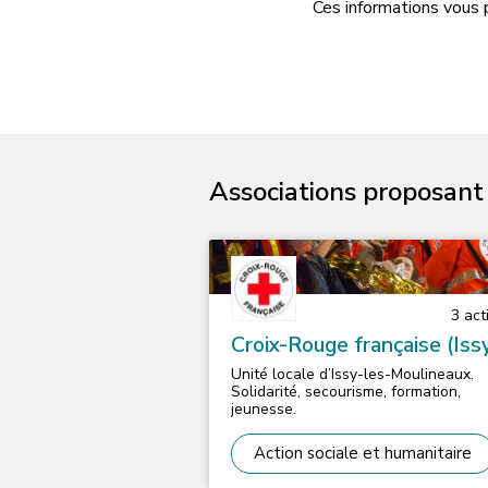
Ces informations vous 
Associations proposant d
3
acti
Croix-Rouge française (Iss
les-Moulineaux)
Unité locale d’Issy-les-Moulineaux.
Solidarité, secourisme, formation,
jeunesse.
Action sociale et humanitaire