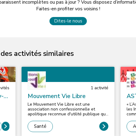
paraissent incomplètes ou pas à jour ? Vous disposez d’informa
Faites-en profiter vos voisins !
Dites-le nous
es activités similaires
vité
s
1
activité
y-
Mouvement Vie Libre
AST
Le Mouvement Vie Libre est une
« L’
association non confessionnelle et
les 
apolitique reconnue d'utilité publique qui
comm
regroupe des buveurs guéris, des
plus
abstinents volontaires, leurs familles,
issu
Santé
A
leurs proches et autres sympathisants
des 
afin d'accompagner les
d’is