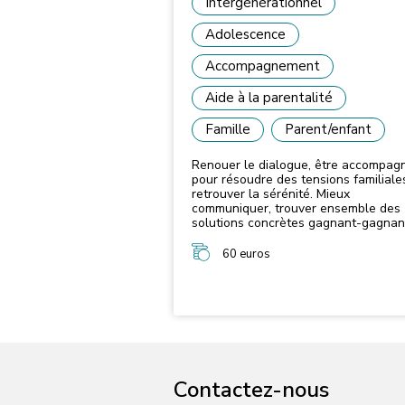
Intergénérationnel
Adolescence
Accompagnement
Aide à la parentalité
Famille
Parent/enfant
Renouer le dialogue, être accompag
pour résoudre des tensions familiale
retrouver la sérénité. Mieux
communiquer, trouver ensemble des
solutions concrètes gagnant-gagnan
Séparation: éviter une procédure
judiciaire ou écrire une convention
60 euros
parentale.
Contactez-nous