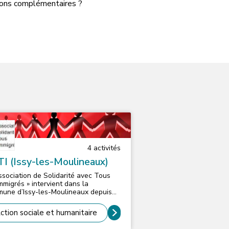
tions complémentaires ?
4
activité
s
I (Issy-les-Moulineaux)
Association de Solidarité avec Tous
Immigrés » intervient dans la
une d’Issy-les-Moulineaux depuis
 de 50 ans auprès des familles
es de l’immigration et plus récemment
ction sociale et humanitaire
primo-arrivants. Souvent en situation
olement, ces familles peuvent à