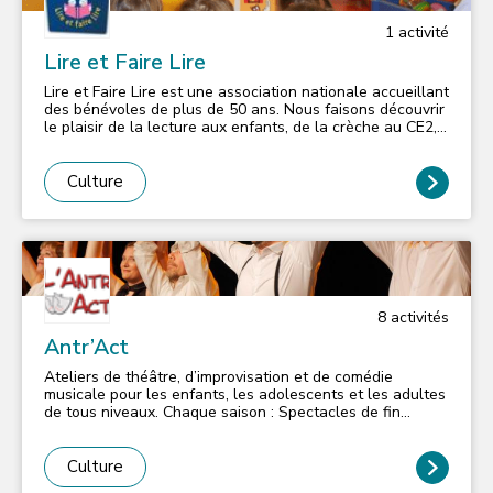
1
activité
Lire et Faire Lire
Lire et Faire Lire est une association nationale accueillant
des bénévoles de plus de 50 ans. Nous faisons découvrir
le plaisir de la lecture aux enfants, de la crèche au CE2,
tout en faisant vivre le lien intergénérationnel. Notre but
n'est pas le soutien scolaire, mais une démarche axée
sur le plaisir de la lecture. Les bénévoles, recrutés et
Culture
formés par LFL 92, se rendent 1 fois par semaine dans
les crèches et écoles d’Issy-les Moulineaux (près de leur
domicile autant que possible) pour une séance de lecture
à haute voix, à des petits groupes d’enfants. N'hésitez
pas à nous contacter si vous aussi vous souhaitez lire
dans les écoles, vous avez 50 ans ou plus et vous êtes
disponible 1 heure chaque semaine durant le temps
8
activité
s
scolaire !
Antr’Act
Ateliers de théâtre, d’improvisation et de comédie
musicale pour les enfants, les adolescents et les adultes
de tous niveaux. Chaque saison : Spectacles de fin
d'année!!
Culture