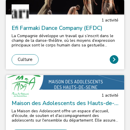
1
activité
Efi Farmaki Dance Company (EFDC)
La Compagnie développe un travail qui s’inscrit dans le
champ de la danse-théâtre, où les moyens d’expression
principaux sont le corps humain dans sa gestuelle
comme dans les sons qu’il peut produire, souffle, voix ou
percussions corporelles. 1. Ateliers en groupe ou
individuel à travers des exercices d’improvisations.
Culture
Chorégraphe : Efi Farmaki. Facebook : EFI FARMAKI
DANCE COMPANY
1
activité
Maison des Adolescents des Hauts-de-
Seine
La Maison des Adolescent offre un espace d'accueil,
d'écoute, de soutien et d'accompagnement des
adolescents sur l'ensemble du département. Elle assure
également des missions d'accueil de l'entourage familial
et apporte un soutien et une expertise aux